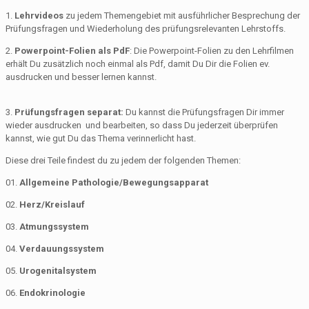
1.
Lehrvideos
zu jedem Themengebiet mit ausführlicher Besprechung der
Prüfungsfragen und Wiederholung des prüfungsrelevanten Lehrstoffs.
2.
Powerpoint-Folien als PdF
: Die Powerpoint-Folien zu den Lehrfilmen
erhält Du zusätzlich noch einmal als Pdf, damit Du Dir die Folien ev.
ausdrucken und besser lernen kannst.
3.
Prüfungsfragen separat:
Du kannst die Prüfungsfragen Dir immer
wieder ausdrucken und bearbeiten, so dass Du jederzeit überprüfen
kannst, wie gut Du das Thema verinnerlicht hast.
Diese drei Teile findest du zu jedem der folgenden Themen:
01.
Allgemeine Pathologie/Bewegungsapparat
02.
Herz/Kreislauf
03.
Atmungssystem
04.
Verdauungssystem
05.
Urogenitalsystem
06.
Endokrinologie