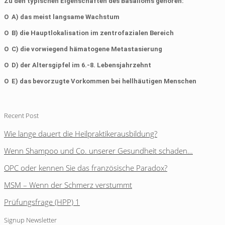
Zu den typischen Eigenschaften des
Basalioms
gehören:
Ο A)
das meist langsame Wachstum
Ο B)
die Hauptlokalisation im
zentrofazialen
Bereich
Ο C)
die vorwiegend hämatogene Metastasierung
Ο D)
der Altersgipfel im 6.-8. Lebensjahrzehnt
Ο E)
das bevorzugte Vorkommen bei hellhäutigen Menschen
Recent Post
Wie lange dauert die Heilpraktikerausbildung?
Wenn Shampoo und Co. unserer Gesundheit schaden…
OPC oder kennen Sie das französische Paradox?
MSM – Wenn der Schmerz verstummt
Prüfungsfrage (HPP) 1
Signup Newsletter