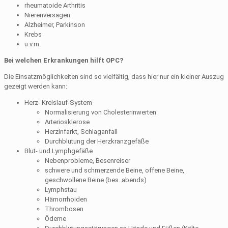
rheumatoide Arthritis
Nierenversagen
Alzheimer, Parkinson
Krebs
u.v.m.
Bei welchen Erkrankungen hilft OPC?
Die Einsatzmöglichkeiten sind so vielfältig, dass hier nur ein kleiner Auszug
gezeigt werden kann:
Herz- Kreislauf-System
Normalisierung von Cholesterinwerten
Arteriosklerose
Herzinfarkt, Schlaganfall
Durchblutung der Herzkranzgefäße
Blut- und Lymphgefäße
Nebenprobleme, Besenreiser
schwere und schmerzende Beine, offene Beine,
geschwollene Beine (bes. abends)
Lymphstau
Hämorrhoiden
Thrombosen
Ödeme