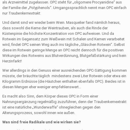
als Arzneimittel zugelassen. OPC steht für „oligomere Procyanidine“ aus
der Familie der „Polyphenols“. Umgangssprachlich nennt man OPC einfach
nur
Traubenkernextrakt.
Und damit sind wir wieder beim Wein. Masquelier fand nämlich heraus,
dass sowohl die Kerne der Weintrauben, als auch die Rinde der
Küstenpinie
die höchste Konzentration von OPC aufweisen. Und da
Rotwein im Gegensatz zum Weißwein mit Schalen und Kernen verarbeitet
wird, findet OPC seinen Weg auch ins tägliche „Gläschen Rotwein“. Selbst
diese im Rotwein geringe Menge an OPC reicht dennoch für die positiven
Wirkungen des Rotweins aus:Blutverdünnung, Blutgefäßstärkung und kein
Herzinfarkt!
Wer allerdings in den Genuss einer ausreichenden OPC-Sättigung kommen
müsste, der bräuchte täglich mindestens zwei Liter Rotwein oder etwa ein
Kilogramm Erdnüsse (die Häutchen enthalten ebenfalls OPC). Beides ist in
diesen Mengen eher weniger empfehlenswert…
Es macht also Sinn, dem Körper dieses OPC in Form einer
Nahrungsergänzung regelmäßig zuzuführen, denn der Traubenkernextrakt
ist eine natürliche „Wunderwaffe“ ohnegleichen gegen den
Alterungsprozess, sowohl innen wie außen.
Was sind freie Radikale und wie wirken sie?