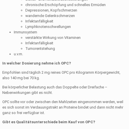
chronische Erschöpfung und schnelles Ermüden
Depressionen, Kopfschmerzen
wandernde Gelenkschmerzen
Infektanfälligkeit
Lymphknotenschwellungen
Immunsystem
verstärkte Wirkung von Vitaminen
Infektanfälligkeit
Tumorentstehung
u.v.m.
In welcher Dosierung nehme ich OPC?
Empfohlen sind täglich 2 mg reines OPC pro Kilogramm Körpergewicht,
also 140 mg bei 70 kg.
Bei körperlicher Belastung auch das Doppelte oder Dreifache –
Nebenwirkungen gibt es nicht.
OPC sollte vor oder zwischen den Mahlzeiten eingenommen werden, weil
es sich sonst im Verdauungstrakt an Proteine bindet und dann nicht mehr
ganz so frei verfügbar ist.
Gibt es Qualitätsunterschiede beim Kauf von OPC?