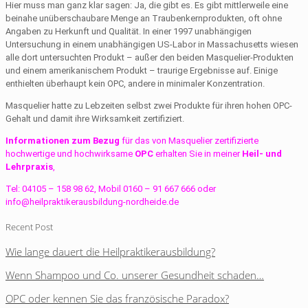
Hier muss man ganz klar sagen: Ja, die gibt es. Es gibt mittlerweile eine
beinahe unüberschaubare Menge an Traubenkernprodukten, oft ohne
Angaben zu Herkunft und Qualität. In einer 1997 unabhängigen
Untersuchung in einem unabhängigen US-Labor in Massachusetts wiesen
alle dort untersuchten Produkt – außer den beiden Masquelier-Produkten
und einem amerikanischem Produkt – traurige Ergebnisse auf. Einige
enthielten überhaupt kein OPC, andere in minimaler Konzentration.
Masquelier hatte zu Lebzeiten selbst zwei Produkte für ihren hohen OPC-
Gehalt und damit ihre Wirksamkeit zertifiziert.
Informationen zum Bezug
für das von Masquelier zertifizierte
hochwertige und hochwirksame
OPC
erhalten Sie in meiner
Heil- und
Lehrpraxis
,
Tel: 04105 – 158 98 62, Mobil 0160 – 91 667 666 oder
info@heilpraktikerausbildung-nordheide.de
Recent Post
Wie lange dauert die Heilpraktikerausbildung?
Wenn Shampoo und Co. unserer Gesundheit schaden…
OPC oder kennen Sie das französische Paradox?