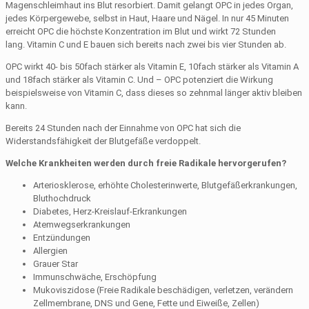
Magenschleimhaut ins Blut resorbiert. Damit gelangt OPC in jedes Organ,
jedes Körpergewebe, selbst in Haut, Haare und Nägel. In nur 45 Minuten
erreicht OPC die höchste Konzentration im Blut und wirkt 72 Stunden
lang.
Vitamin C und E bauen sich bereits nach zwei bis vier Stunden ab.
OPC wirkt 40- bis 50fach stärker als Vitamin E, 10fach stärker als Vitamin A
und 18fach stärker als Vitamin C
.
Und – OPC potenziert die Wirkung
beispielsweise von Vitamin C, dass dieses so zehnmal länger aktiv bleiben
kann.
Bereits 24 Stunden nach der Einnahme von OPC hat sich die
Widerstandsfähigkeit der Blutgefäße verdoppelt.
Welche Krankheiten werden durch freie Radikale hervorgerufen?
Arteriosklerose, erhöhte Cholesterinwerte, Blutgefäßerkrankungen,
Bluthochdruck
Diabetes, Herz-Kreislauf-Erkrankungen
Atemwegserkrankungen
Entzündungen
Allergien
Grauer Star
Immunschwäche, Erschöpfung
Mukoviszidose (Freie Radikale beschädigen, verletzen, verändern
Zellmembrane, DNS und Gene, Fette und Eiweiße, Zellen)