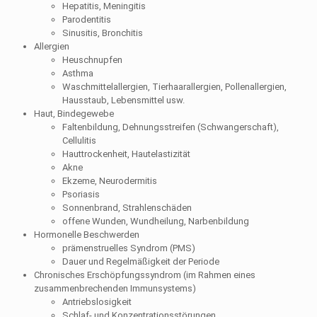
Hepatitis, Meningitis
Parodentitis
Sinusitis, Bronchitis
Allergien
Heuschnupfen
Asthma
Waschmittelallergien, Tierhaarallergien, Pollenallergien,
Hausstaub, Lebensmittel usw.
Haut, Bindegewebe
Faltenbildung, Dehnungsstreifen (Schwangerschaft),
Cellulitis
Hauttrockenheit, Hautelastizität
Akne
Ekzeme, Neurodermitis
Psoriasis
Sonnenbrand, Strahlenschäden
offene Wunden, Wundheilung, Narbenbildung
Hormonelle Beschwerden
prämenstruelles Syndrom (PMS)
Dauer und Regelmäßigkeit der Periode
Chronisches Erschöpfungssyndrom (im Rahmen eines
zusammenbrechenden Immunsystems)
Antriebslosigkeit
Schlaf- und Konzentrationsstörungen