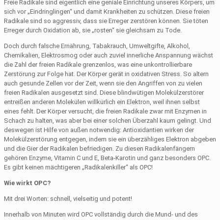
Freie Radikale sind eigentlich eine geniale Einrichtung unseres Körpers, um
sich vor „Eindringlingen“ und damit Krankheiten zu schützen. Diese freien
Radikale sind so aggressiv, dass sie Erreger zerstören können. Sie töten
Erreger durch Oxidation ab, sie „rosten“ sie gleichsam zu Tode.
Doch durch falsche Ernährung, Tabakrauch, Umweltgifte, Alkohol,
Chemikalien, Elektrosmog oder auch zuviel innerliche Anspannung wächst
die Zahl der freien Radikale grenzenlos, was eine unkontrollierbare
Zerstörung zur Folge hat. Der Körper gerät in oxidativen Stress. So altern
auch gesunde Zellen vor der Zeit, wenn sie den Angriffen von zu vielen
freien Radikalen ausgesetzt sind. Diese blindwütigen Molekülzerstörer
entreißen anderen Molekülen willkürlich ein Elektron, weil ihnen selbst
eines fehlt. Der Körper versucht, die freien Radikale zwar mit Enzymen in
Schach zu halten, was aber bei einer solchen Überzahl kaum gelingt. Und
deswegen ist Hilfe von außen notwendig: Antioxidantien wirken der
Molekülzerstörung entgegen, indem sie ein überzähliges Elektron abgeben
und die Gier der Radikalen befriedigen. Zu diesen Radikalenfängern
gehören Enzyme, Vitamin C und E, Beta-Karotin und ganz besonders OPC.
Es gibt keinen mächtigeren „Radikalenkiller“ als OPC!
Wie wirkt OPC?
Mit drei Worten: schnell, vielseitig und potent!
Innerhalb von Minuten wird OPC vollständig durch die Mund- und des