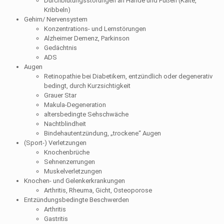
Durchblutungsstörungen an Hände und Füßen (Kälte,
Kribbeln)
Gehirn/ Nervensystem
Konzentrations- und Lernstörungen
Alzheimer Demenz, Parkinson
Gedächtnis
ADS
Augen
Retinopathie bei Diabetikern, entzündlich oder degenerativ
bedingt, durch Kurzsichtigkeit
Grauer Star
Makula-Degeneration
altersbedingte Sehschwäche
Nachtblindheit
Bindehautentzündung, „trockene“ Augen
(Sport-) Verletzungen
Knochenbrüche
Sehnenzerrungen
Muskelverletzungen
Knochen- und Gelenkerkrankungen
Arthritis, Rheuma, Gicht, Osteoporose
Entzündungsbedingte Beschwerden
Arthritis
Gastritis