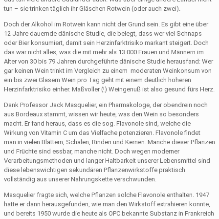
tun – sie trinken täglich ihr Gläschen Rotwein (oder auch zwei).
Doch der Alkohol im Rotwein kann nicht der Grund sein. Es gibt eine über
12 Jahre dauernde dänische Studie, die belegt, dass wer viel Schnaps
oder Bier konsumiert, damit sein Herzinfarktrisiko markant steigert. Doch
das war nicht alles, was die mit mehr als 13.000 Frauen und Männern im
Alter von 30 bis 79 Jahren durchgeführte dänische Studie herausfand: Wer
gar keinen Wein trinkt im Vergleich zu einem moderaten Weinkonsum von
ein bis zwei Gläsern Wein pro Tag geht mit einem deutlich höheren
Herzinfarktrisiko einher. Maßvoller (!) Weingenuß ist also gesund fürs Herz.
Dank Professor Jack Masquelier, ein Pharmakologe, der obendrein noch
aus Bordeaux stammt, wissen wir heute, was den Wein so besonders
macht. Er fand heraus, dass es die sog. Flavonole sind, welche die
Wirkung von Vitamin C um das Vielfache potenzieren. Flavonole findet
man in vielen Blättern, Schalen, Rinden und Kernen. Manche dieser Pflanzen
und Früchte sind essbar, manche nicht. Doch wegen moderner
Verarbeitungsmethoden und langer Haltbarkeit unserer Lebensmittel sind
diese lebenswichtigen sekundären Pflanzenwirkstoffe praktisch
vollständig aus unserer Nahrungskette verschwunden.
Masquelier fragte sich, welche Pflanzen solche Flavonole enthalten. 1947
hatte er dann herausgefunden, wie man den Wirkstoff extrahieren konnte,
und bereits 1950 wurde die heute als OPC bekannte Substanz in Frankreich